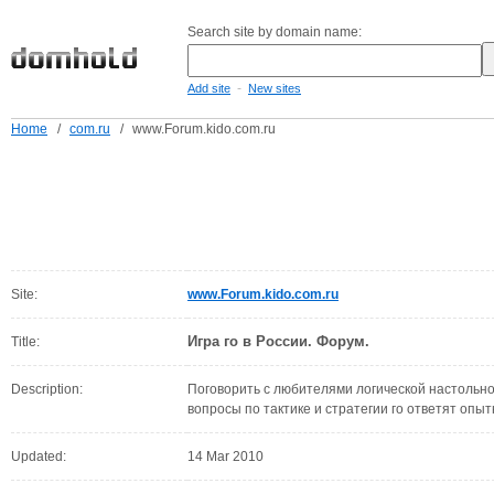
Search site by domain name:
-
Add site
New sites
Home
/
com.ru
/
www.Forum.kido.com.ru
Site:
www.Forum.kido.com.ru
Игра го в России. Форум.
Title:
Description:
Поговорить с любителями логической настольно
вопросы по тактике и стратегии го ответят опыт
Updated:
14 Mar 2010