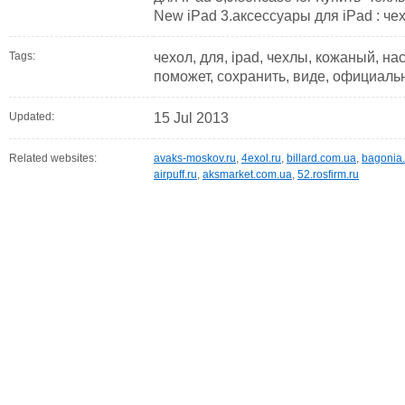
New iPad 3.аксессуары для iPad : чех
Tags:
чехол, для, ipad, чехлы, кожаный, нас
поможет, сохранить, виде, официальн
Updated:
15 Jul 2013
Related websites:
avaks-moskov.ru
,
4exol.ru
,
billard.com.ua
,
bagonia.
airpuff.ru
,
aksmarket.com.ua
,
52.rosfirm.ru