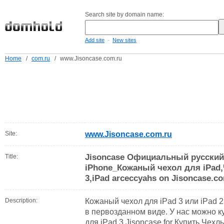
Search site by domain name:
-
Add site
New sites
Home
/
com.ru
/
www.Jisoncase.com.ru
Site:
www.Jisoncase.com.ru
Jisoncase Официальный русский 
Title:
iPhone_Кожаный чехол для iPad,
3,iPad arceccyahs on Jisoncase.c
Description:
Кожаный чехол для iPad 3 или iPad 
в первозданном виде. У нас можно 
для iPad 3,Jisoncase for Купить Чехлы