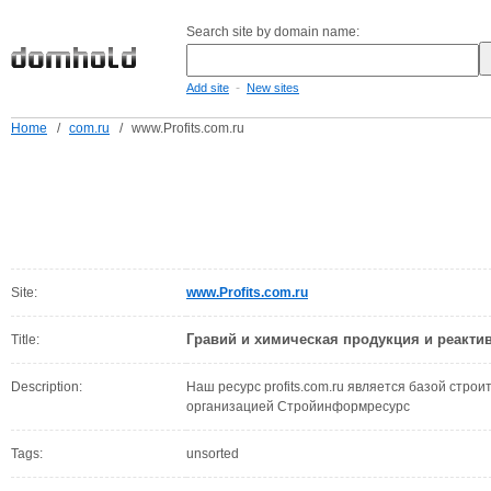
Search site by domain name:
-
Add site
New sites
Home
/
com.ru
/
www.Profits.com.ru
Site:
www.Profits.com.ru
Гравий и химическая продукция и реакти
Title:
Description:
Наш ресурс profits.com.ru является базой стр
организацией Стройинформресурс
Tags:
unsorted