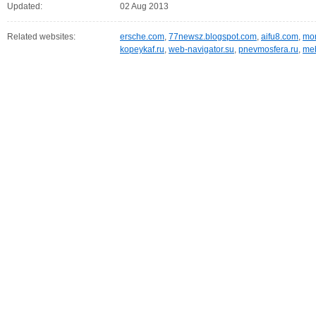
Updated:
02 Aug 2013
Related websites:
ersche.com
,
77newsz.blogspot.com
,
aifu8.com
,
mor
kopeykaf.ru
,
web-navigator.su
,
pnevmosfera.ru
,
meb